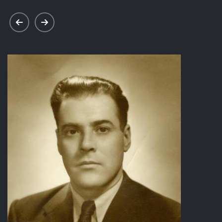
prev
next