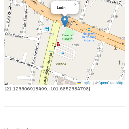
×
León
Leaflet
|
©
OpenStreetMap
[21.126506918499,-101.6852684798]