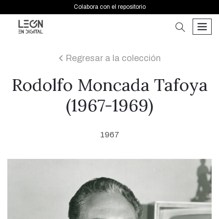
Colabora con el repositorio
buscar
men
Regresar a la colección
icon
Rodolfo Moncada Tafoya
(1967-1969)
1967