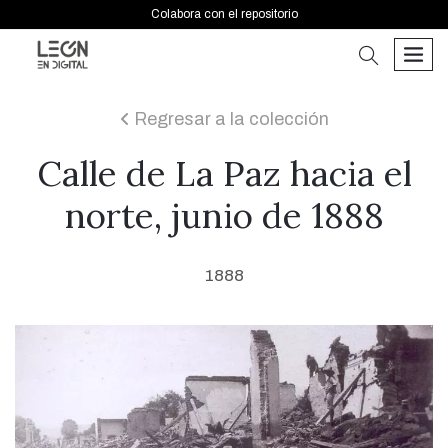
Colabora con el repositorio
buscar
men
Regresar a la colección
icon
Calle de La Paz hacia el
norte, junio de 1888
1888