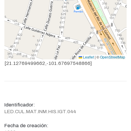
Leaflet
|
©
OpenStreetMap
[21.12769499662,-101.67697548866]
Identificador:
LED.CUL.MAT.INM.HIS.IGT.044
Fecha de creación: