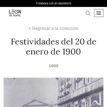
Colabora con el repositorio
buscar
men
Regresar a la colección
icon
Festividades del 20 de
enero de 1900
1900