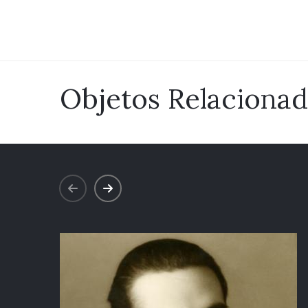
Objetos Relaciona
prev
next