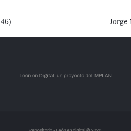
946)
Jorge 
León en Digital, un proyecto del IMPLAN
Repositorio -
León en digital
© 2026.