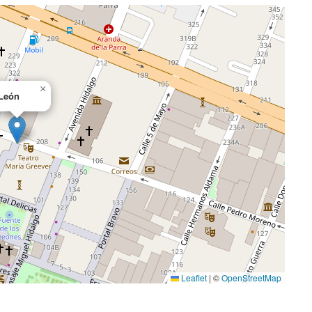
×
León
Leaflet
|
©
OpenStreetMap