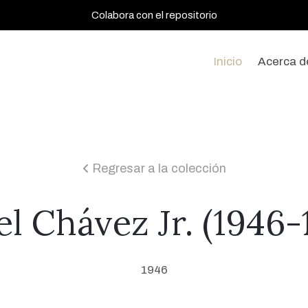
Colabora con el repositorio
Inicio
Acerca d
Regresar a la colección
icon
el Chávez Jr. (1946-
1946