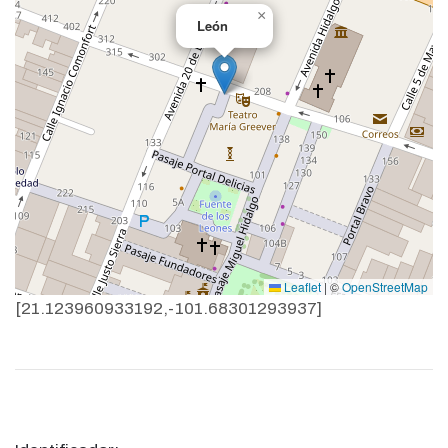
×
León
Leaflet
|
©
OpenStreetMap
[21.123960933192,-101.68301293937]