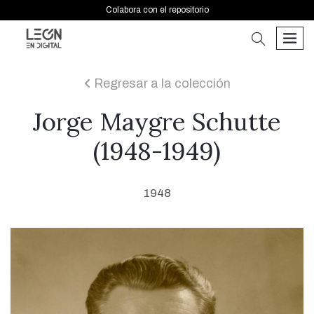
Colabora con el repositorio
buscar
men
Regresar a la colección
icon
Jorge Maygre Schutte
(1948-1949)
1948