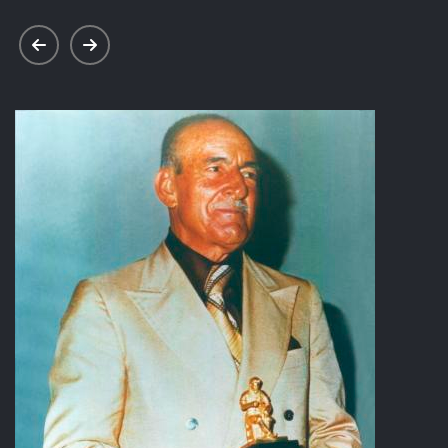
prev
next