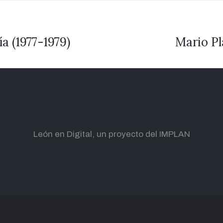
a (1977-1979)
Mario Pl
León en Digital, un proyecto del IMPLAN