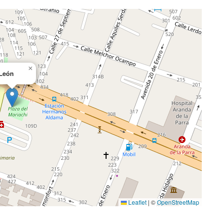
×
León
Leaflet
|
©
OpenStreetMap