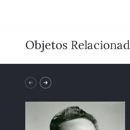
Objetos Relaciona
prev
next