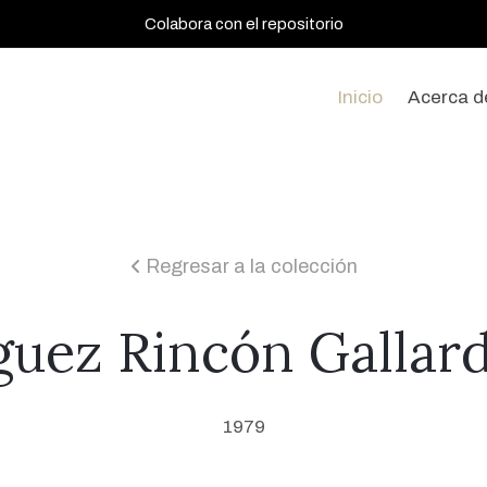
Colabora con el repositorio
Inicio
Acerca d
Regresar a la colección
icon
guez Rincón Gallard
1979