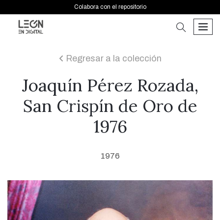
Colabora con el repositorio
buscar
men
Regresar a la colección
icon
Joaquín Pérez Rozada,
San Crispín de Oro de
1976
1976