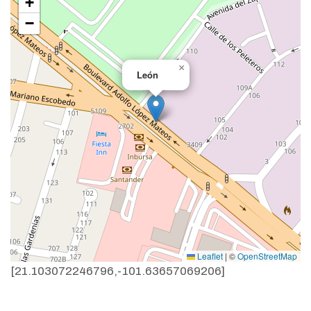
+
−
×
León
Leaflet
|
©
OpenStreetMap
[21.103072246796,-101.63657069206]