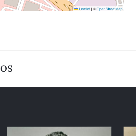
Leaflet
|
©
OpenStreetMap
dos