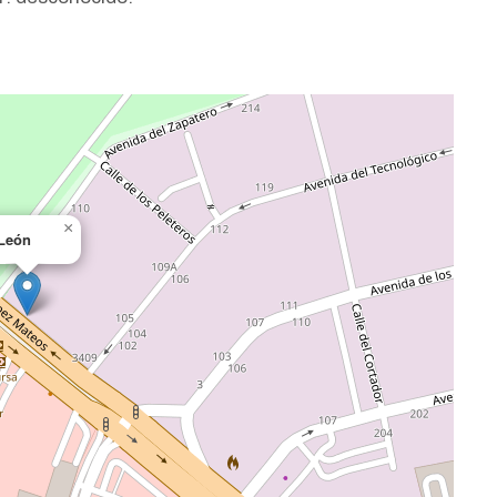
×
León