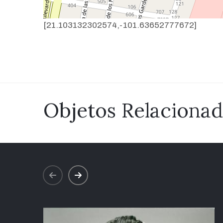
[21.103132302574,-101.63652777672]
Objetos Relaciona
prev
next