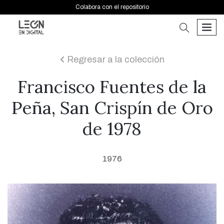
Colabora con el repositorio
buscar
men
Regresar a la colección
icon
Francisco Fuentes de la
Peña, San Crispín de Oro
de 1978
1976