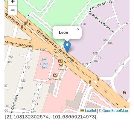
+
−
×
León
Leaflet
|
©
OpenStreetMap
[21.103132302574,-101.63659214973]