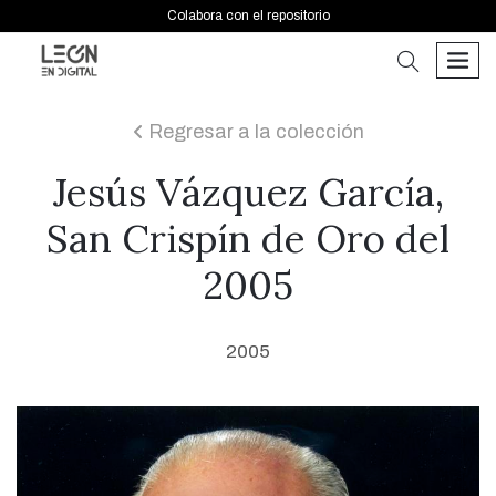
Colabora con el repositorio
buscar
men
Regresar a la colección
icon
Jesús Vázquez García,
San Crispín de Oro del
2005
2005