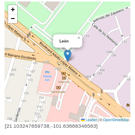
+
−
×
León
Leaflet
|
©
OpenStreetMap
[21.103247659738,-101.63668346563]