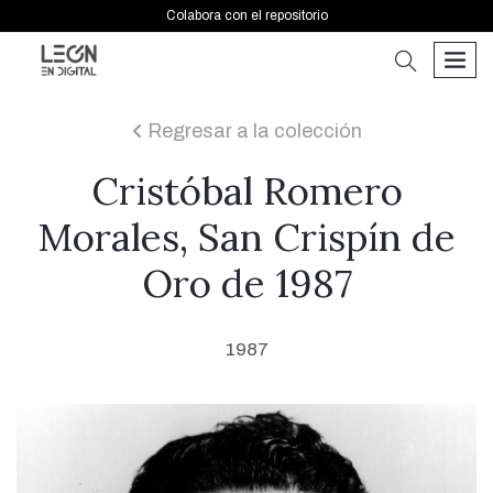
Colabora con el repositorio
buscar
men
Regresar a la colección
icon
Cristóbal Romero
Morales, San Crispín de
Oro de 1987
1987