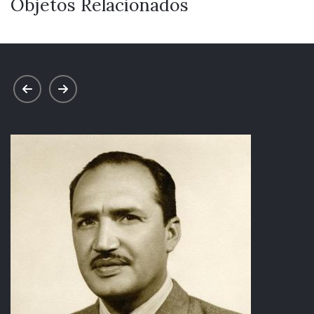
Objetos Relacionados
prev
next