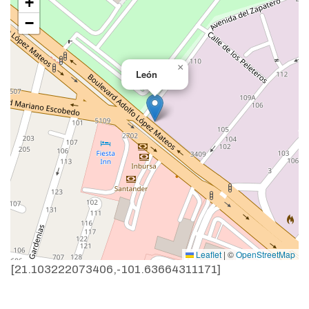
+
−
×
León
Leaflet
|
©
OpenStreetMap
[21.103222073406,-101.63664311171]