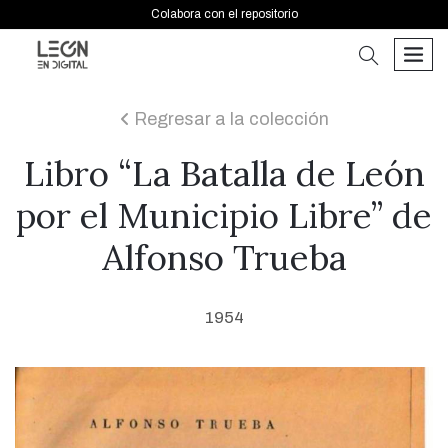
Colabora con el repositorio
buscar
men
Regresar a la colección
icon
Libro “La Batalla de León
por el Municipio Libre” de
Alfonso Trueba
1954