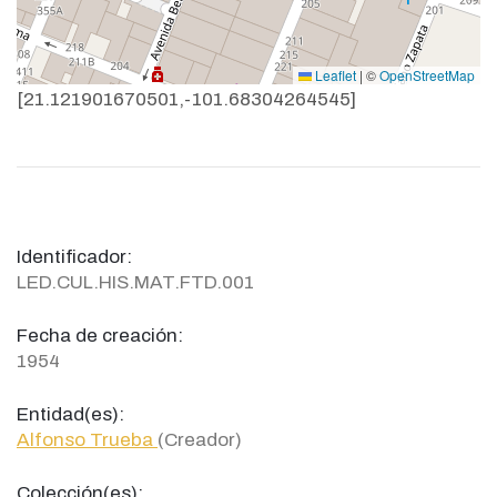
Leaflet
|
©
OpenStreetMap
[21.121901670501,-101.68304264545]
Identificador:
LED.CUL.HIS.MAT.FTD.001
Fecha de creación:
1954
Entidad(es):
Alfonso Trueba
(Creador)
Colección(es):