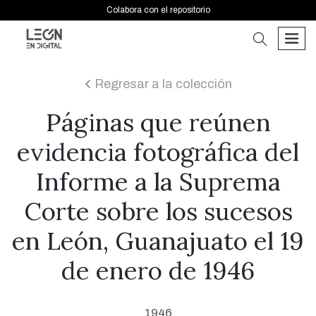
Colabora con el repositorio
buscar
men
Regresar a la colección
icon
Páginas que reúnen
evidencia fotográfica del
Informe a la Suprema
Corte sobre los sucesos
en León, Guanajuato el 19
de enero de 1946
1946