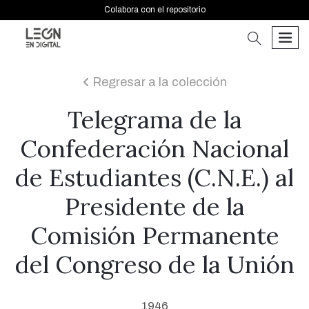
Colabora con el repositorio
buscar
men
Regresar a la colección
icon
Telegrama de la
Confederación Nacional
de Estudiantes (C.N.E.) al
Presidente de la
Comisión Permanente
del Congreso de la Unión
1946