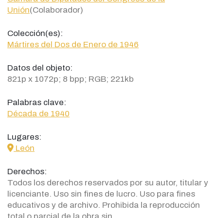
Unión
(Colaborador)
Colección(es):
Mártires del Dos de Enero de 1946
Datos del objeto:
821p x 1072p; 8 bpp; RGB; 221kb
Palabras clave:
Década de 1940
Lugares:
icon
León
Derechos:
Todos los derechos reservados por su autor, titular y
licenciante. Uso sin fines de lucro. Uso para fines
educativos y de archivo. Prohibida la reproducción
total o parcial de la obra sin