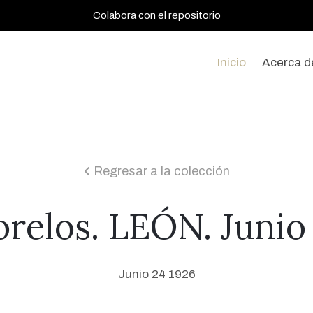
Colabora con el repositorio
Inicio
Acerca d
Regresar a la colección
icon
relos. LEÓN. Junio
Junio 24 1926