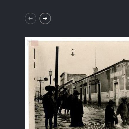
prev
next