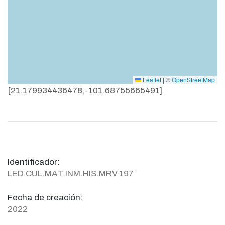
Leaflet
|
©
OpenStreetMap
[21.179934436478,-101.68755665491]
Identificador:
LED.CUL.MAT.INM.HIS.MRV.197
Fecha de creación:
2022