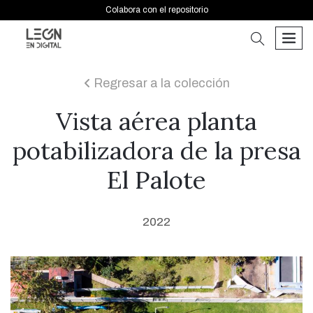
Colabora con el repositorio
buscar
men
Regresar a la colección
icon
Vista aérea planta
potabilizadora de la presa
El Palote
2022