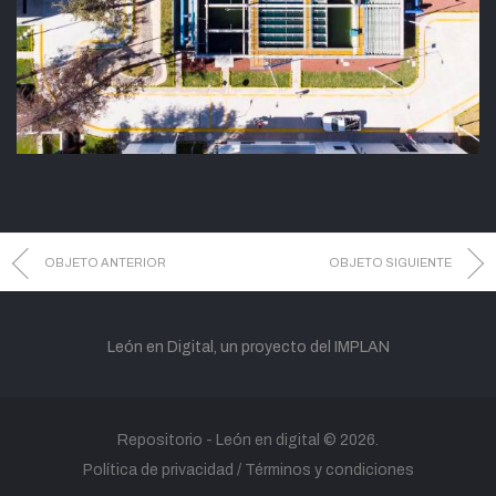
OBJETO ANTERIOR
OBJETO SIGUIENTE
León en Digital, un proyecto del IMPLAN
Repositorio -
León en digital
© 2026.
Política de privacidad
Términos y condiciones