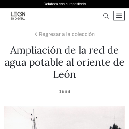
Colabora con el repositorio
buscar
men
Regresar a la colección
icon
Ampliación de la red de
agua potable al oriente de
León
1989