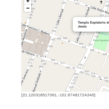
+
−
Templo Expiatorio d
Jesús
[21.120318517061,-101.67481724345]