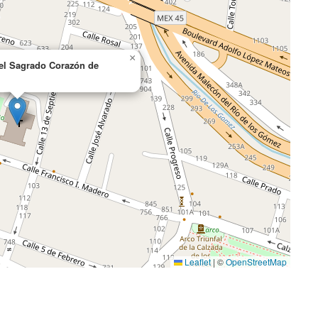
×
el Sagrado Corazón de
Leaflet
|
©
OpenStreetMap