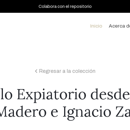
Colabora con el repositorio
Inicio
Acerca d
Regresar a la colección
icon
lo Expiatorio desde 
 Madero e Ignacio Z