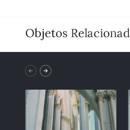
Objetos Relaciona
prev
next