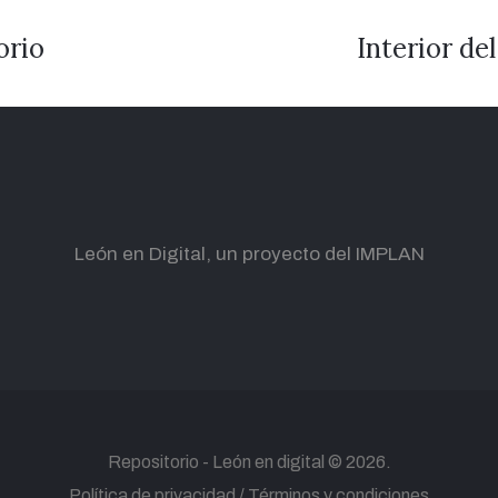
orio
Interior de
León en Digital, un proyecto del IMPLAN
Repositorio -
León en digital
© 2026.
Política de privacidad
Términos y condiciones