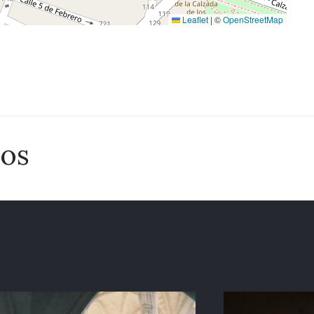
Leaflet
|
©
OpenStreetMap
dos