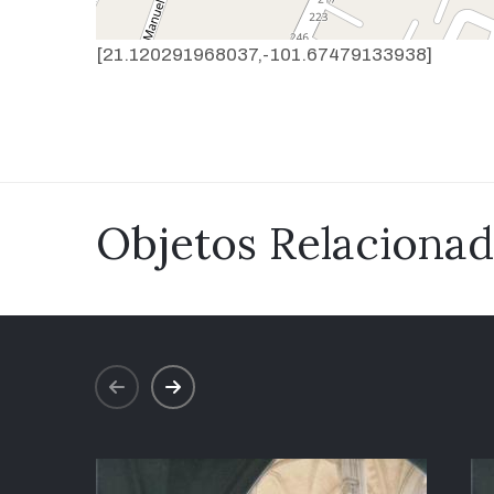
[21.120291968037,-101.67479133938]
Objetos Relaciona
prev
next