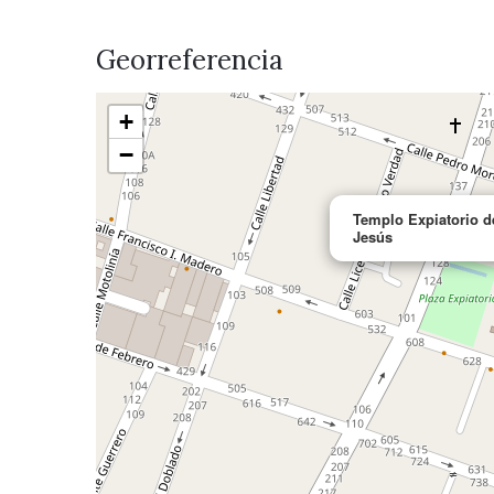
Georreferencia
+
−
Templo Expiatorio d
Jesús