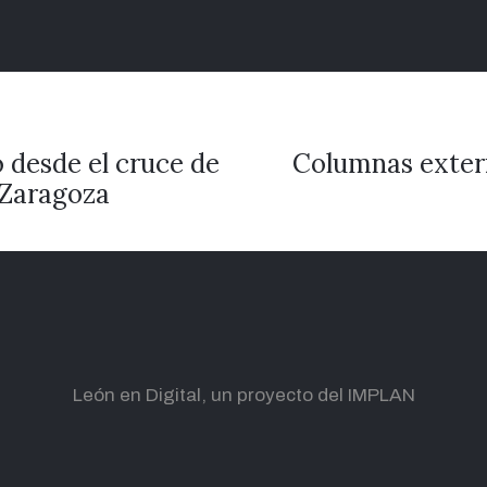
 desde el cruce de
Columnas exteri
 Zaragoza
León en Digital, un proyecto del IMPLAN