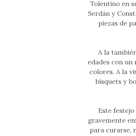
Tolentino en su
Serdán y Const
piezas de p
A la también
edades con un m
colores. A la v
bísquets y b
Este festejo
gravemente enf
para curarse, 