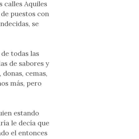
s calles Aquiles
 de puestos con
ndecidas, se
 de todas las
las de sabores y
s, donas, cemas,
hos más, pero
quien estando
ía le decía que
ndo el entonces