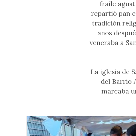
fraile agust
repartió pan e
tradición reli
años después
veneraba a San 
La iglesia de 
del Barrio 
marcaba una