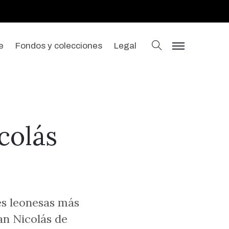
buscar
e
Fondos y colecciones
Legal
menu
colás
nes leonesas más
an Nicolás de