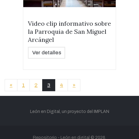
Video clip informativo sobre
la Parroquia de San Miguel
Arcángel
Ver detalles
«
1
2
3
4
»
León en Digital, un proyecto del IMPLAN
Repositorio -
León en digital
© 2026.