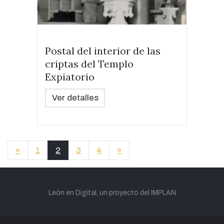
Postal del interior de las
criptas del Templo
Expiatorio
Ver detalles
«
1
2
3
4
»
León en Digital, un proyecto del IMPLAN