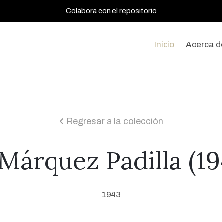
Colabora con el repositorio
Inicio
Acerca d
Regresar a la colección
icon
Márquez Padilla (1
1943