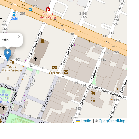
×
León
Leaflet
|
©
OpenStreetMap