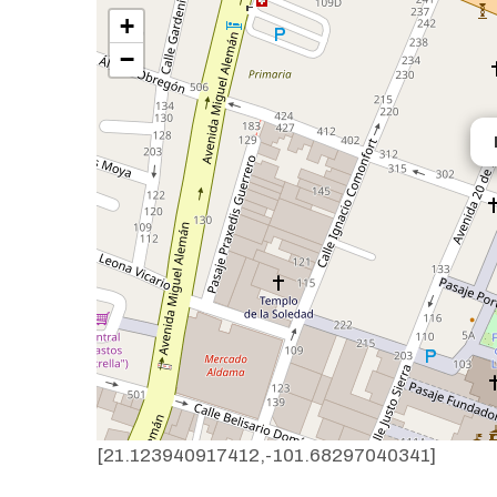
+
−
[21.123940917412,-101.68297040341]