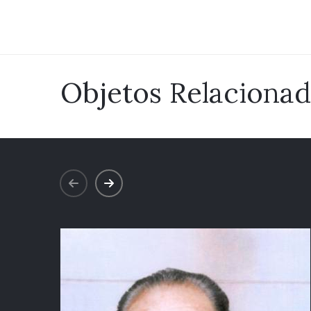
Objetos Relaciona
prev
next