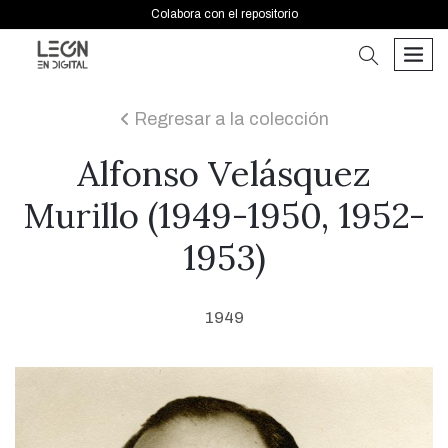
Colabora con el repositorio
buscar
men
Regresar a la colección
icon
Alfonso Velásquez
Murillo (1949-1950, 1952-
1953)
1949