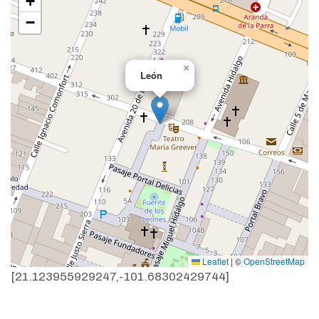
+
−
×
León
Leaflet
|
©
OpenStreetMap
[21.123955929247,-101.68302429744]