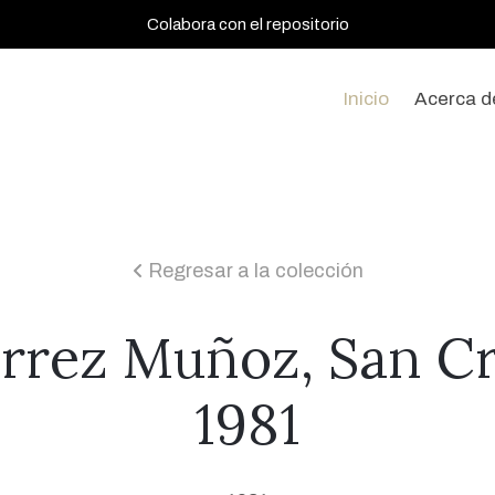
Colabora con el repositorio
Inicio
Acerca d
Regresar a la colección
icon
érrez Muñoz, San Cr
1981