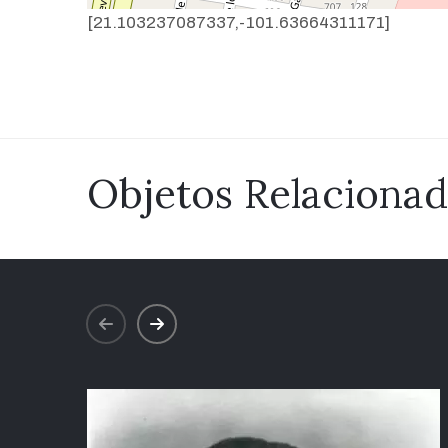
[21.103237087337,-101.63664311171]
Objetos Relaciona
prev
next