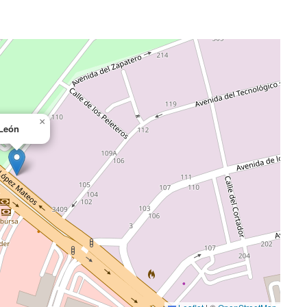
×
León