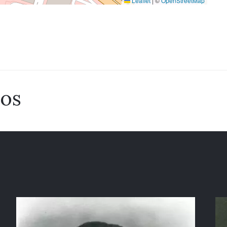
Leaflet
|
©
OpenStreetMap
dos