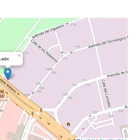
×
León