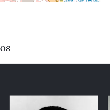
Leaflet
|
©
OpenStreetMap
dos