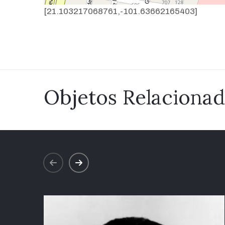
[21.103217068761,-101.63662165403]
Objetos Relaciona
prev
next