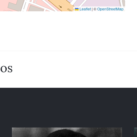
Leaflet
|
©
OpenStreetMap
dos