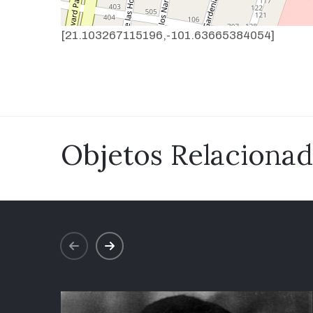
[21.103267115196,-101.63665384054]
Objetos Relaciona
prev
next