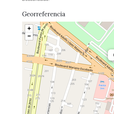
Georreferencia
+
−