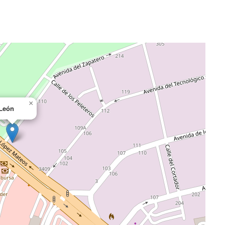
×
León