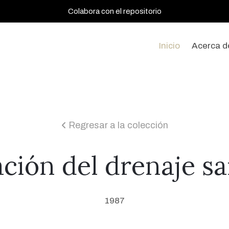
Colabora con el repositorio
Inicio
Acerca d
Regresar a la colección
icon
ción del drenaje sa
1987