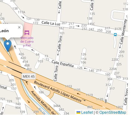
×
León
Leaflet
|
©
OpenStreetMap