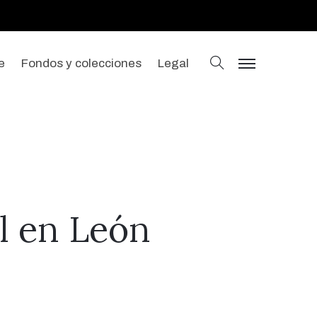
buscar
e
Fondos y colecciones
Legal
menu
al en León