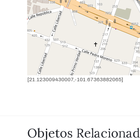
[21.123009430007,-101.67363882065]
Objetos Relaciona