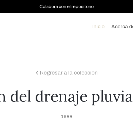
Colabora con el repositorio
Inicio
Acerca d
Regresar a la colección
icon
 del drenaje pluvi
1988