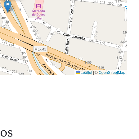
Leaflet
|
©
OpenStreetMap
dos