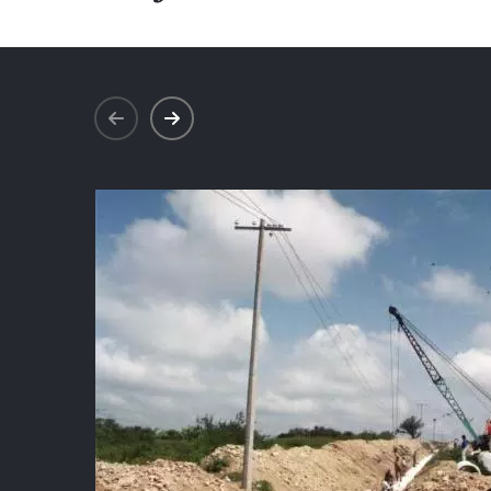
prev
next