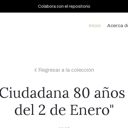
Colabora con el repositorio
Inicio
Acerca d
Regresar a la colección
icon
a Ciudadana 80 años 
del 2 de Enero"