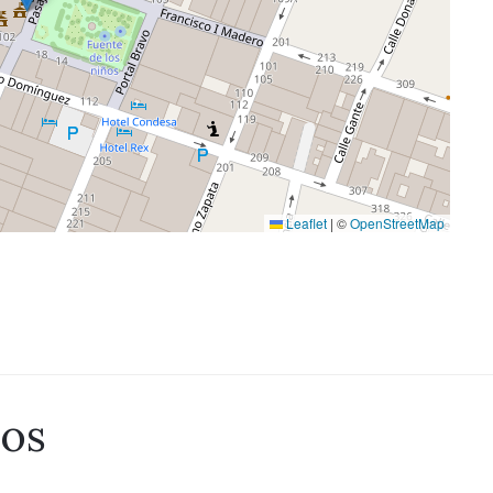
Leaflet
|
©
OpenStreetMap
dos