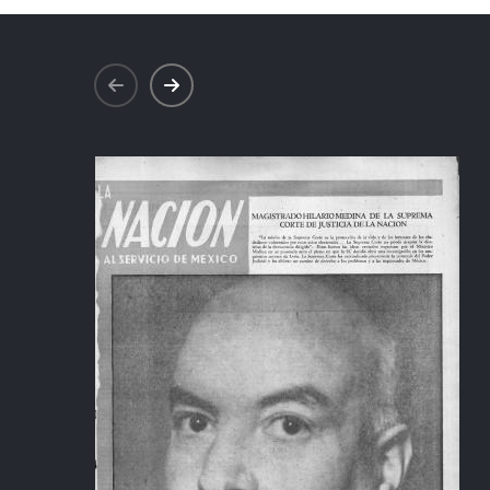
prev
next