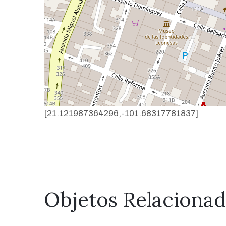
[21.121987364296,-101.68317781837]
Objetos Relaciona